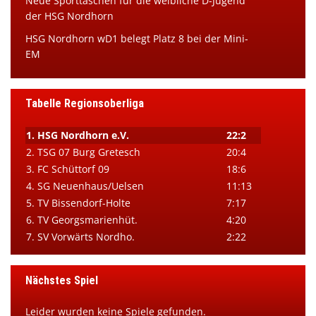
Neue Sporttaschen für die weibliche D-Jugend
der HSG Nordhorn
HSG Nordhorn wD1 belegt Platz 8 bei der Mini-
EM
Tabelle Regionsoberliga
1. HSG Nordhorn e.V.
22:2
2. TSG 07 Burg Gretesch
20:4
3. FC Schüttorf 09
18:6
4. SG Neuenhaus/Uelsen
11:13
5. TV Bissendorf-Holte
7:17
6. TV Georgsmarienhüt.
4:20
7. SV Vorwärts Nordho.
2:22
Nächstes Spiel
Leider wurden keine Spiele gefunden.