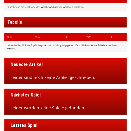
Es stehen in dieser Runde des Wettbewerbs keine weiteren Spiele an.
Tabelle
Platz
Team
Sp
Diff
P
Leider ist der Link ins Ergebnissystem nicht richtig angegeben. Deshalb kann keine Tabelle errechnet
werden.
Neueste Artikel
Leider sind noch keine Artikel geschrieben.
Nächstes Spiel
Leider wurden keine Spiele gefunden.
Letztes Spiel