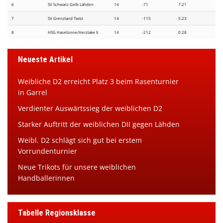
6
SV Schwarz-Gelb Lähden
14
-71
7:21
7
SV Grenzland Twist
14
-115
5:23
8
HSG Haselünne/Herzlake II
14
-212
0:28
Neueste Artikel
Weibliche D2 erreicht Platz 3 beim Rasenturnier
in Garrel
Verdienter Auswärtssieg der weiblichen D2
Starker Auftritt der weiblichen DII gegen Lähden
Weibl. D2 schlägt sich gut bei erstem
Vorrundenturnier
Neue Trikots für unsere weiblichen
Handballerinnen
Tabelle Regionsklasse