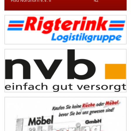
HSG Nordhorn e.V. II
42