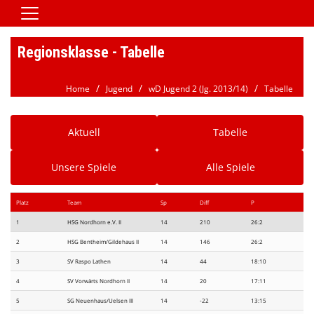
Home
Regionsklasse - Tabelle
Vereinsnews
Home
Jugend
wD Jugend 2 (Jg. 2013/14)
Tabelle
Aktive
Jugend
Aktuell
Tabelle
Spielbetrieb
Unsere Spiele
Alle Spiele
Verein/Satzung
Downloads
Platz
Team
Sp
Diff
P
Kontaktformular
1
HSG Nordhorn e.V. II
14
210
26:2
2
HSG Bentheim/Gildehaus II
14
146
26:2
Galerie
3
SV Raspo Lathen
14
44
18:10
HSG Jobbörse
4
SV Vorwärts Nordhorn II
14
20
17:11
5
SG Neuenhaus/Uelsen III
14
-22
13:15