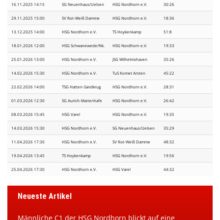
16.11.2025 14:15
SG Neuenhaus/Uelsen
HSG Nordhorn e.V.
30:26
29.11.2025 15:00
SV Rot-Weiß Damme
HSG Nordhorn e.V.
18:36
13.12.2025 14:00
HSG Nordhorn e.V.
TS Hoykenkamp
51:8
18.01.2026 12:00
HSG Schwanewede/Nk.
HSG Nordhorn e.V.
19:33
25.01.2026 13:00
HSG Nordhorn e.V.
JSG Wilhelmshaven
35:26
14.02.2026 15:30
HSG Nordhorn e.V.
TuS Komet Arsten
45:22
22.02.2026 14:00
TSG Hatten-Sandkrug
HSG Nordhorn e.V.
28:31
01.03.2026 12:30
SG Aurich-Marienhafe
HSG Nordhorn e.V.
26:42
08.03.2026 15:45
HSG Varel
HSG Nordhorn e.V.
19:35
14.03.2026 15:30
HSG Nordhorn e.V.
SG Neuenhaus/Uelsen
35:29
11.04.2026 17:30
HSG Nordhorn e.V.
SV Rot-Weiß Damme
48:32
19.04.2026 13:45
TS Hoykenkamp
HSG Nordhorn e.V.
19:56
25.04.2026 17:30
HSG Nordhorn e.V.
HSG Varel
44:32
Neueste Artikel
Männliche C1 der HSG Nordhorn blickt auf eine