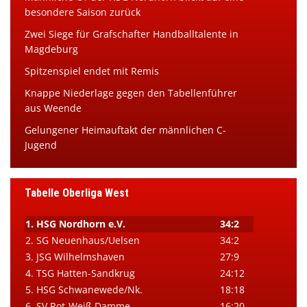
besondere Saison zurück
Zwei Siege für Grafschafter Handballtalente in
Magdeburg
Spitzenspiel endet mit Remis
Knappe Niederlage gegen den Tabellenführer
aus Weende
Gelungener Heimauftakt der männlichen C-
Jugend
Tabelle Oberliga West
1. HSG Nordhorn e.V.
34:2
2. SG Neuenhaus/Uelsen
34:2
3. JSG Wilhelmshaven
27:9
4. TSG Hatten-Sandkrug
24:12
5. HSG Schwanewede/Nk.
18:18
6. SV Rot-Weiß Damme
16:20