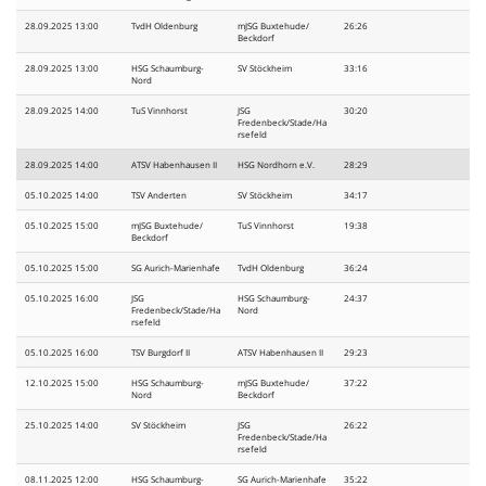
28.09.2025 13:00
TvdH Oldenburg
mJSG Buxtehude/
26:26
Beckdorf
28.09.2025 13:00
HSG Schaumburg-
SV Stöckheim
33:16
Nord
28.09.2025 14:00
TuS Vinnhorst
JSG
30:20
Fredenbeck/Stade/Ha
rsefeld
28.09.2025 14:00
ATSV Habenhausen II
HSG Nordhorn e.V.
28:29
05.10.2025 14:00
TSV Anderten
SV Stöckheim
34:17
05.10.2025 15:00
mJSG Buxtehude/
TuS Vinnhorst
19:38
Beckdorf
05.10.2025 15:00
SG Aurich-Marienhafe
TvdH Oldenburg
36:24
05.10.2025 16:00
JSG
HSG Schaumburg-
24:37
Fredenbeck/Stade/Ha
Nord
rsefeld
05.10.2025 16:00
TSV Burgdorf II
ATSV Habenhausen II
29:23
12.10.2025 15:00
HSG Schaumburg-
mJSG Buxtehude/
37:22
Nord
Beckdorf
25.10.2025 14:00
SV Stöckheim
JSG
26:22
Fredenbeck/Stade/Ha
rsefeld
08.11.2025 12:00
HSG Schaumburg-
SG Aurich-Marienhafe
35:22