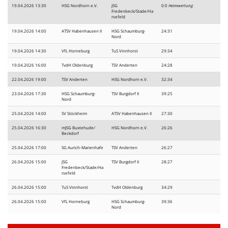
19.04.2026 13:30
HSG Nordhorn e.V.
JSG
0:0
Heimwertung
Fredenbeck/Stade/Ha
rsefeld
19.04.2026 14:00
ATSV Habenhausen II
HSG Schaumburg-
24:31
Nord
19.04.2026 14:30
VfL Horneburg
TuS Vinnhorst
29:34
19.04.2026 16:00
TvdH Oldenburg
TSV Anderten
24:28
22.04.2026 19:00
TSV Anderten
HSG Nordhorn e.V.
32:34
23.04.2026 17:30
HSG Schaumburg-
TSV Burgdorf II
39:25
Nord
25.04.2026 14:00
SV Stöckheim
ATSV Habenhausen II
27:30
25.04.2026 16:30
mJSG Buxtehude/
HSG Nordhorn e.V.
26:26
Beckdorf
25.04.2026 17:00
SG Aurich-Marienhafe
TSV Anderten
26:27
26.04.2026 15:00
JSG
TSV Burgdorf II
28:27
Fredenbeck/Stade/Ha
rsefeld
26.04.2026 15:00
TuS Vinnhorst
TvdH Oldenburg
34:29
26.04.2026 15:00
VfL Horneburg
HSG Schaumburg-
39:36
Nord