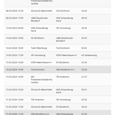
Fredenbeck/Stade/Ha
rsefeld
08.03.2026 15:30
SG Aurich-Marienhafe
TuS Vinnhorst
24:29
08.03.2026 17:00
mJSG Buxtehude/
HSG Schaumburg-
28:32
Beckdorf
Nord
13.03.2026 20:00
HSG Schaumburg-
VfL Horneburg
33:29
Nord
14.03.2026 14:00
SV Stöckheim
mJSG Buxtehude/
20:23
Beckdorf
14.03.2026 16:00
TvdH Oldenburg
TuS Vinnhorst
30:32
14.03.2026 17:00
VfL Horneburg
ATSV Habenhausen II
0:0
Gastwertung
15.03.2026 14:00
ATSV Habenhausen II
SV Stöckheim
25:24
15.03.2026 14:00
TuS Vinnhorst
HSG Nordhorn e.V.
33:24
15.03.2026 14:00
JSG
TSV Anderten
21:37
Fredenbeck/Stade/Ha
rsefeld
15.03.2026 16:00
SG Aurich-Marienhafe
HSG Schaumburg-
26:31
Nord
21.03.2026 14:00
TSV Anderten
VfL Horneburg
29:33
21.03.2026 17:00
SG Aurich-Marienhafe
SV Stöckheim
39:23
21.03.2026 17:30
HSG Nordhorn e.V.
HSG Schaumburg-
22:35