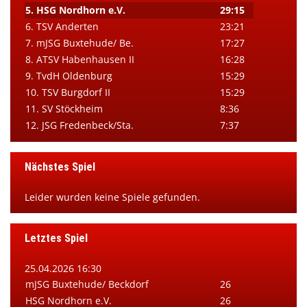
5. HSG Nordhorn e.V.
29:15
6. TSV Anderten
23:21
7. mJSG Buxtehude/ Be.
17:27
8. ATSV Habenhausen II
16:28
9. TvdH Oldenburg
15:29
10. TSV Burgdorf II
15:29
11. SV Stöckheim
8:36
12. JSG Fredenbeck/Sta.
7:37
Nächstes Spiel
Leider wurden keine Spiele gefunden.
Letztes Spiel
25.04.2026 16:30
mJSG Buxtehude/ Beckdorf
26
HSG Nordhorn e.V.
26