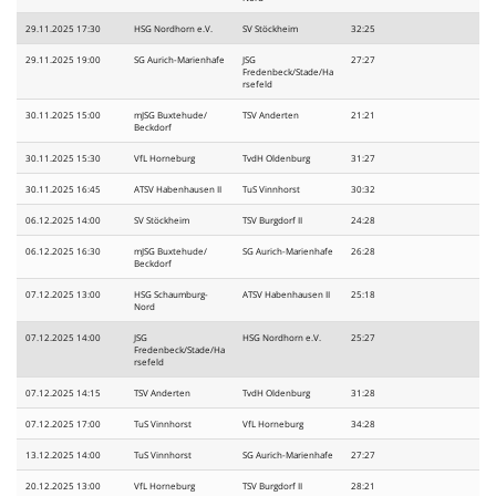
29.11.2025 17:30
HSG Nordhorn e.V.
SV Stöckheim
32:25
29.11.2025 19:00
SG Aurich-Marienhafe
JSG
27:27
Fredenbeck/Stade/Ha
rsefeld
30.11.2025 15:00
mJSG Buxtehude/
TSV Anderten
21:21
Beckdorf
30.11.2025 15:30
VfL Horneburg
TvdH Oldenburg
31:27
30.11.2025 16:45
ATSV Habenhausen II
TuS Vinnhorst
30:32
06.12.2025 14:00
SV Stöckheim
TSV Burgdorf II
24:28
06.12.2025 16:30
mJSG Buxtehude/
SG Aurich-Marienhafe
26:28
Beckdorf
07.12.2025 13:00
HSG Schaumburg-
ATSV Habenhausen II
25:18
Nord
07.12.2025 14:00
JSG
HSG Nordhorn e.V.
25:27
Fredenbeck/Stade/Ha
rsefeld
07.12.2025 14:15
TSV Anderten
TvdH Oldenburg
31:28
07.12.2025 17:00
TuS Vinnhorst
VfL Horneburg
34:28
13.12.2025 14:00
TuS Vinnhorst
SG Aurich-Marienhafe
27:27
20.12.2025 13:00
VfL Horneburg
TSV Burgdorf II
28:21