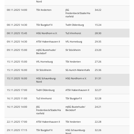
Nord
08.11.2025 14:00
TSV Anderten
JSG
34:22
Fredenbeck/Stade/Ha
rsefeld
08.11.2025 14:30
TSV Burgdorf II
TvdH Oldenburg
15:24
08.11.2025 15:45
HSG Nordhorn e.V.
TuS Vinnhorst
28:30
09.11.2025 14:30
ATSV Habenhausen II
VfL Horneburg
29:35
09.11.2025 15:00
mJSG Buxtehude/
SV Stöckheim
23:20
Beckdorf
15.11.2025 15:00
VfL Horneburg
TSV Anderten
27:26
15.11.2025 16:00
SV Stöckheim
SG Aurich-Marienhafe
25:36
15.11.2025 16:00
HSG Schaumburg-
HSG Nordhorn e.V.
31:31
Nord
15.11.2025 17:00
TvdH Oldenburg
ATSV Habenhausen II
32:27
16.11.2025 11:00
TuS Vinnhorst
TSV Burgdorf II
32:28
16.11.2025 14:00
JSG
mJSG Buxtehude/
24:21
Fredenbeck/Stade/Ha
Beckdorf
rsefeld
22.11.2025 17:00
ATSV Habenhausen II
TSV Anderten
22:28
29.11.2025 17:15
TSV Burgdorf II
HSG Schaumburg-
32:26
Nord