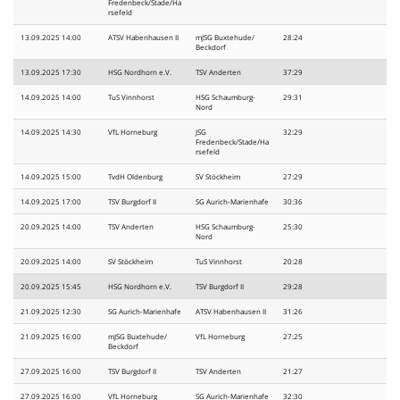
Fredenbeck/Stade/Ha
rsefeld
13.09.2025 14:00
ATSV Habenhausen II
mJSG Buxtehude/
28:24
Beckdorf
13.09.2025 17:30
HSG Nordhorn e.V.
TSV Anderten
37:29
14.09.2025 14:00
TuS Vinnhorst
HSG Schaumburg-
29:31
Nord
14.09.2025 14:30
VfL Horneburg
JSG
32:29
Fredenbeck/Stade/Ha
rsefeld
14.09.2025 15:00
TvdH Oldenburg
SV Stöckheim
27:29
14.09.2025 17:00
TSV Burgdorf II
SG Aurich-Marienhafe
30:36
20.09.2025 14:00
TSV Anderten
HSG Schaumburg-
25:30
Nord
20.09.2025 14:00
SV Stöckheim
TuS Vinnhorst
20:28
20.09.2025 15:45
HSG Nordhorn e.V.
TSV Burgdorf II
29:28
21.09.2025 12:30
SG Aurich-Marienhafe
ATSV Habenhausen II
31:26
21.09.2025 16:00
mJSG Buxtehude/
VfL Horneburg
27:25
Beckdorf
27.09.2025 16:00
TSV Burgdorf II
TSV Anderten
21:27
27.09.2025 16:00
VfL Horneburg
SG Aurich-Marienhafe
32:30