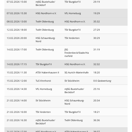
07.02.2026 15:00
mJSG Buxtehude/
TSV Burgdorf II
29:19
Beckdorf
07.02.2026 15:30
HSG Nordhorn e.V.
VfL Horneburg
19:29
08.02.2026 13:00
TvdH Oldenburg
HSG Nordhorn e.V.
35:32
12.02.2026 18:00
TvdH Oldenburg
TSV Burgdorf II
27:29
13.02.2026 20:00
HSG Schaumburg-
TSV Anderten
30:29
Nord
14.02.2026 17:00
TvdH Oldenburg
JSG
31:19
Fredenbeck/Stade/Ha
rsefeld
14.02.2026 17:15
TSV Burgdorf II
HSG Nordhorn e.V.
32:32
15.02.2026 11:30
ATSV Habenhausen II
SG Aurich-Marienhafe
18:20
15.02.2026 12:00
TuS Vinnhorst
SV Stöckheim
0:0
Gastwertung
15.02.2026 14:30
VfL Horneburg
mJSG Buxtehude/
25:16
Beckdorf
21.02.2026 14:00
SV Stöckheim
HSG Schaumburg-
20:34
Nord
21.02.2026 16:00
TSV Anderten
TSV Burgdorf II
18:21
21.02.2026 16:30
mJSG Buxtehude/
TvdH Oldenburg
36:36
Beckdorf
21.02.2026 17:30
HSG Nordhorn e.V.
ATSV Habenhausen II
39:37