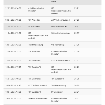
Nord
22.03.2026 14:30
mJSG Buxtehude/
JSG
23:21
Beckdorf
Fredenbeck/Stade/Ha
rsefeld
08.04.2026 19:00
TSV Anderten
ATSV Habenhausen II
27:25
11.04.2026 14:00
SV Stöckheim
HSG Nordhorn e.V.
26:32
11.04.2026 15:30
JSG
SG Aurich-Marienhafe
23:37
Fredenbeck/Stade/Ha
rsefeld
12.04.2026 12:00
TvdH Oldenburg
VfL Horneburg
24:26
12.04.2026 15:00
TSV Anderten
mJSG Buxtehude/
21:14
Beckdorf
12.04.2026 15:00
TuS Vinnhorst
ATSV Habenhausen II
31:17
12.04.2026 17:15
TSV Burgdorf II
JSG
22:23
Fredenbeck/Stade/Ha
rsefeld
15.04.2026 19:00
TuS Vinnhorst
TSV Burgdorf II
26:25
16.04.2026 18:15
ATSV Habenhausen II
TvdH Oldenburg
34:29
18.04.2026 17:00
TSV Burgdorf II
SV Stöckheim
22:21
19.04.2026 13:00
SG Aurich-Marienhafe
mJSG Buxtehude/
24:22
Beckdorf