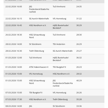
22.02.2026 16:00
JSG
TuS Vinnhorst
24:35
Fredenbeck/Stade/Ha
rsefeld
22.02.2026 16:15
SG Aurich-Marienhafe
VfL Horneburg
31:22
22.02.2026 16:45
HSG Nordhorn e.V.
mJSG Buxtehude/
30:29
Beckdorf
26.02.2026 18:30
HSG Schaumburg-
TuS Vinnhorst
28:30
Nord
28.02.2026 14:00
SV Stöckheim
TSV Anderten
26:29
28.02.2026 16:30
TvdH Oldenburg
SG Aurich-Marienhafe
25:27
01.03.2026 12:00
TuS Vinnhorst
mJSG Buxtehude/
36:32
Beckdorf
01.03.2026 14:00
ATSV Habenhausen II
TSV Burgdorf II
26:23
01.03.2026 15:00
VfL Horneburg
HSG Nordhorn e.V.
28:32
01.03.2026 15:00
HSG Schaumburg-
JSG
40:29
Nord
Fredenbeck/Stade/Ha
rsefeld
07.03.2026 15:00
TSV Burgdorf II
VfL Horneburg
26:26
07.03.2026 17:30
HSG Nordhorn e.V.
TvdH Oldenburg
35:28
08.03.2026 14:00
JSG
SV Stöckheim
33:36