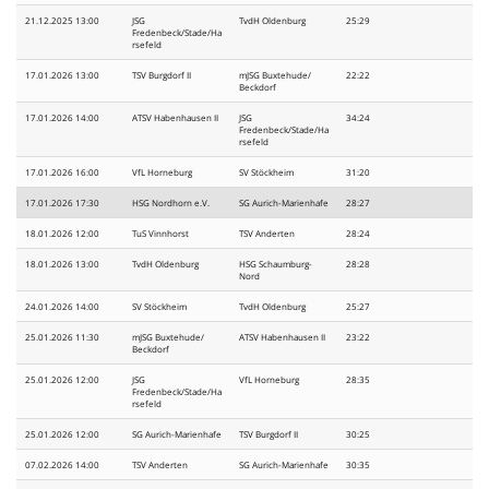
21.12.2025 13:00
JSG
TvdH Oldenburg
25:29
Fredenbeck/Stade/Ha
rsefeld
17.01.2026 13:00
TSV Burgdorf II
mJSG Buxtehude/
22:22
Beckdorf
17.01.2026 14:00
ATSV Habenhausen II
JSG
34:24
Fredenbeck/Stade/Ha
rsefeld
17.01.2026 16:00
VfL Horneburg
SV Stöckheim
31:20
17.01.2026 17:30
HSG Nordhorn e.V.
SG Aurich-Marienhafe
28:27
18.01.2026 12:00
TuS Vinnhorst
TSV Anderten
28:24
18.01.2026 13:00
TvdH Oldenburg
HSG Schaumburg-
28:28
Nord
24.01.2026 14:00
SV Stöckheim
TvdH Oldenburg
25:27
25.01.2026 11:30
mJSG Buxtehude/
ATSV Habenhausen II
23:22
Beckdorf
25.01.2026 12:00
JSG
VfL Horneburg
28:35
Fredenbeck/Stade/Ha
rsefeld
25.01.2026 12:00
SG Aurich-Marienhafe
TSV Burgdorf II
30:25
07.02.2026 14:00
TSV Anderten
SG Aurich-Marienhafe
30:35