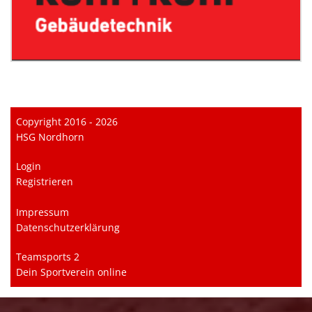
Copyright 2016 - 2026
HSG Nordhorn
Login
Registrieren
Impressum
Datenschutzerklärung
Teamsports 2
Dein Sportverein online