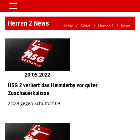
Home
Herren 2 News
Home
Aktive
Herren 2
News
Vereinsnews
Aktive
Jugend
Spielbetrieb
20.05.2022
Verein/Satzung
HSG 2 verliert das Heimderby vor guter
Downloads
Zuschauerkulisse
Kontaktformular
24:29 gegen Schüttorf 09
Galerie
HSG Jobbörse