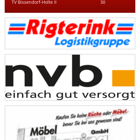
TV Bissendorf-Holte II
30