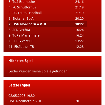
3. TuS Bramsche
24:16
4. FC Schüttorf 09
21:19
5. SG Teuto Handball
21:19
6. Eickener SpVg
20:20
7. HSG Nordhorn e.V. II
18:22
8. SFN Vechta
16:24
9. TuRa Marienhafe
16:24
10. HSG Varel II
13:27
11. Elsflether TB
12:28
Nächstes Spiel
Leider wurden keine Spiele gefunden.
Letztes Spiel
02.05.2026 19:30
HSG Nordhorn e.V. II
20