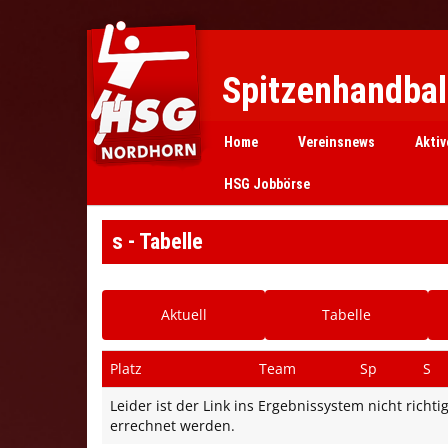
Spitzenhandball
Home
Vereinsnews
Aktiv
HSG Jobbörse
s - Tabelle
Aktuell
Tabelle
Platz
Team
Sp
S
Leider ist der Link ins Ergebnissystem nicht rich
errechnet werden.