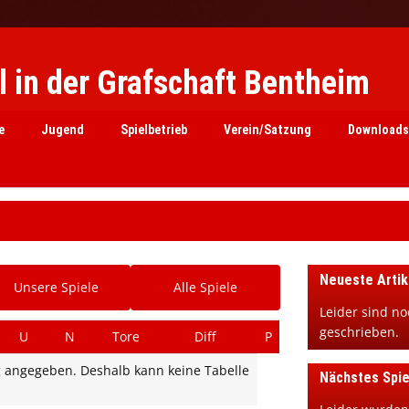
 in der Grafschaft Bentheim
e
Jugend
Spielbetrieb
Verein/Satzung
Downloads
Neueste Artik
Unsere Spiele
Alle Spiele
Leider sind no
geschrieben.
U
N
Tore
Diff
P
tig angegeben. Deshalb kann keine Tabelle
Nächstes Spie