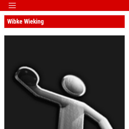
Home
Wibke Wieking
Vereinsnews
Aktive
Jugend
Spielbetrieb
Verein/Satzung
Downloads
Kontaktformular
Galerie
HSG Jobbörse