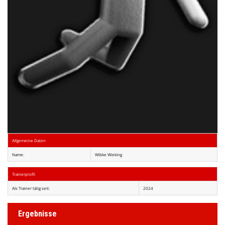
Allgemeine Daten
Name:
Wibke Wieking
Trainerprofil
Als Trainer tätig seit:
2024
Ergebnisse