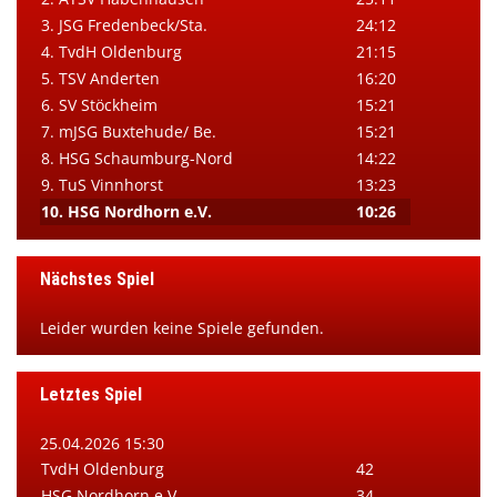
3. JSG Fredenbeck/Sta.
24:12
4. TvdH Oldenburg
21:15
5. TSV Anderten
16:20
6. SV Stöckheim
15:21
7. mJSG Buxtehude/ Be.
15:21
8. HSG Schaumburg-Nord
14:22
9. TuS Vinnhorst
13:23
10. HSG Nordhorn e.V.
10:26
Nächstes Spiel
Leider wurden keine Spiele gefunden.
Letztes Spiel
25.04.2026 15:30
TvdH Oldenburg
42
HSG Nordhorn e.V.
34