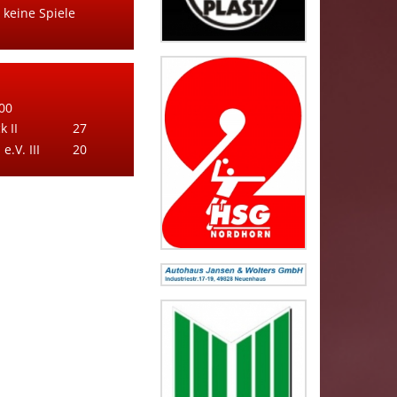
 keine Spiele
00
 II
27
.V. III
20