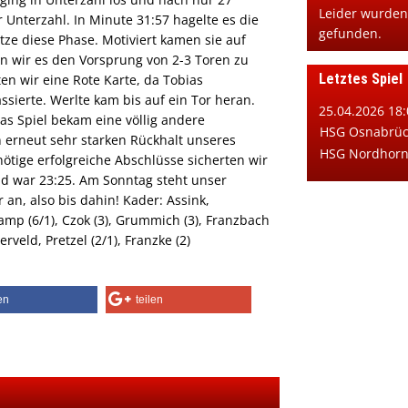
Leider wurden
Unterzahl. In Minute 31:57 hagelte es die
gefunden.
tze diese Phase. Motiviert kamen sie auf
en wir es den Vorsprung von 2-3 Toren zu
Letztes Spiel
ten wir eine Rote Karte, da Tobias
ssierte. Werlte kam bis auf ein Tor heran.
25.04.2026 18:
as Spiel bekam eine völlig andere
HSG Osnabrück
 erneut sehr starken Rückhalt unseres
HSG Nordhorn e
ötige erfolgreiche Abschlüsse sicherten wir
d war 23:25. Am Sonntag steht unser
an, also bis dahin! Kader: Assink,
mp (6/1), Czok (3), Grummich (3), Franzbach
ierveld, Pretzel (2/1), Franzke (2)
len
teilen