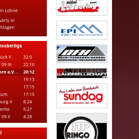
r
 in Lohne
wärts in
chlagen
nsoberliga
ück II
32:0
 09 III
22:10
rn e.V. .
20:12
19:13
17:15
nkum
17:15
urg II
8:24
erlte
5:27
 09 II
4:28
l