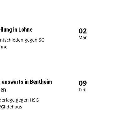
02
ilung in Lohne
Mär
entschieden gegen SG
ohne
09
II auswärts in Bentheim
gen
Feb
derlage gegen HSG
/Gildehaus