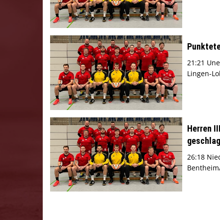
Punktete
21:21 Un
Lingen-L
Herren I
geschla
26:18 Nie
Bentheim