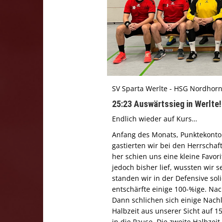
SV Sparta Werlte - HSG Nordhorn e
25:23 Auswärtssieg in Werlte!
Endlich wieder auf Kurs…
Anfang des Monats, Punktekonto
gastierten wir bei den Herrschaf
her schien uns eine kleine Favor
jedoch bisher lief, wussten wir 
standen wir in der Defensive sol
entschärfte einige 100-%ige. Nac
Dann schlichen sich einige Nachl
Halbzeit aus unserer Sicht auf 1
in die Pause. Die zweite Halbzeit