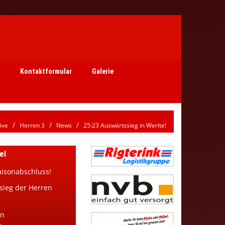
Kontaktformular
Galerie
ive
Herren 3
News
25:23 Auswärtssieg in Werlte!
el
aisonabschluss!
sieg der Herren
en