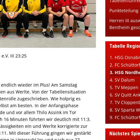
Tabellenführe
Punkteteilung
Herren III aus
Bentheim ges
Tabelle Regio
.V. III 23:25
1. HSG Osnabr
2. FC Schüttorf
3. HSG Nordho
4. SV Dalum
 endlich wieder im Plus! Am Samstag
5. TV Meppen
ten aus Werlte. Von der Tabellensituation
6. SV Quitt A
itenrolle zugeschrieben. Wie holprig es
7. TV Cloppenb
selbst am besten. In der Anfangsphase
8. SV Sparta W
ide und vor allem Thilo Assink im Tor
9. FC Schüttorf
h 16 Minuten führten wir deutlich mit 11:3.
ässigkeiten ein und Werlte korrigierte zur
5:11. Mit dieser Führung gingen wir gestärkt
Nächstes Spie
 ging in Unterzahl los und nach nur 27