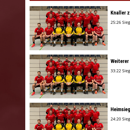
Knaller 
25:26 Sie
Weiterer 
33:22 Sie
Heimsieg
24:20 Sieg