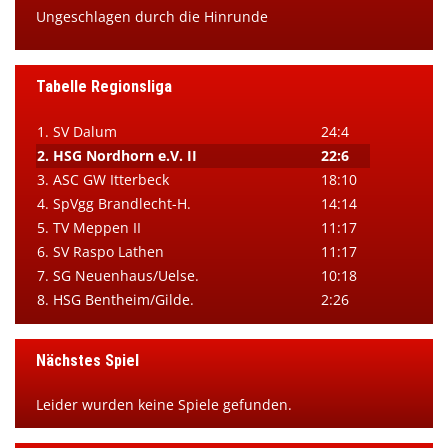
Ungeschlagen durch die Hinrunde
Tabelle Regionsliga
1. SV Dalum
24:4
2. HSG Nordhorn e.V. II
22:6
3. ASC GW Itterbeck
18:10
4. SpVgg Brandlecht-H.
14:14
5. TV Meppen II
11:17
6. SV Raspo Lathen
11:17
7. SG Neuenhaus/Uelse.
10:18
8. HSG Bentheim/Gilde.
2:26
Nächstes Spiel
Leider wurden keine Spiele gefunden.