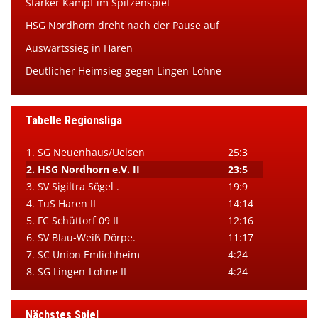
Starker Kampf im Spitzenspiel
HSG Nordhorn dreht nach der Pause auf
Auswärtssieg in Haren
Deutlicher Heimsieg gegen Lingen-Lohne
Tabelle Regionsliga
1. SG Neuenhaus/Uelsen
25:3
2. HSG Nordhorn e.V. II
23:5
3. SV Sigiltra Sögel .
19:9
4. TuS Haren II
14:14
5. FC Schüttorf 09 II
12:16
6. SV Blau-Weiß Dörpe.
11:17
7. SC Union Emlichheim
4:24
8. SG Lingen-Lohne II
4:24
Nächstes Spiel