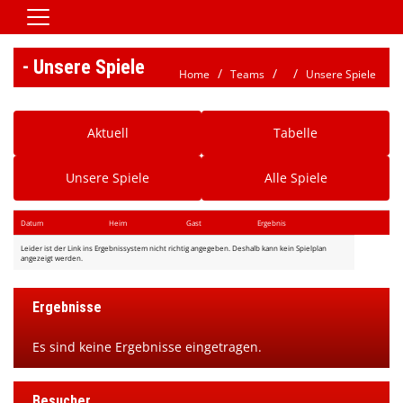
Home
- Unsere Spiele
Home
Teams
Unsere Spiele
Vereinsnews
Aktive
Aktuell
Tabelle
Jugend
Unsere Spiele
Alle Spiele
Spielbetrieb
Verein/Satzung
Datum
Heim
Gast
Ergebnis
Leider ist der Link ins Ergebnissystem nicht richtig angegeben. Deshalb kann kein Spielplan
Downloads
angezeigt werden.
Kontaktformular
Ergebnisse
Galerie
Es sind keine Ergebnisse eingetragen.
HSG Jobbörse
Besucher