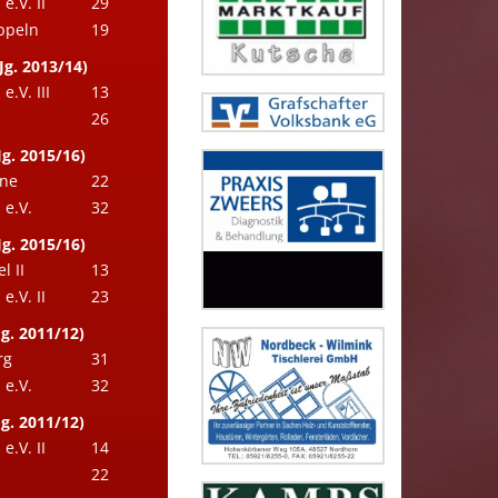
.V. II
29
ppeln
19
Jg. 2013/14)
.V. III
13
26
g. 2015/16)
hne
22
e.V.
32
g. 2015/16)
l II
13
.V. II
23
g. 2011/12)
rg
31
e.V.
32
g. 2011/12)
.V. II
14
22