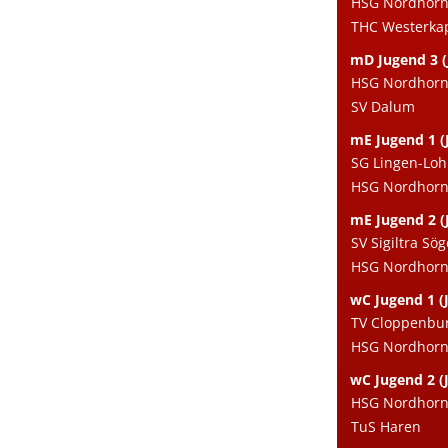
HSG Nordhorn e
THC Westerka
mD Jugend 3 (
HSG Nordhorn e
SV Dalum
mE Jugend 1 (J
SG Lingen-Lo
HSG Nordhorn 
mE Jugend 2 (J
SV Sigiltra Söge
HSG Nordhorn e
wC Jugend 1 (J
TV Cloppenbu
HSG Nordhorn 
wC Jugend 2 (J
HSG Nordhorn e
TuS Haren