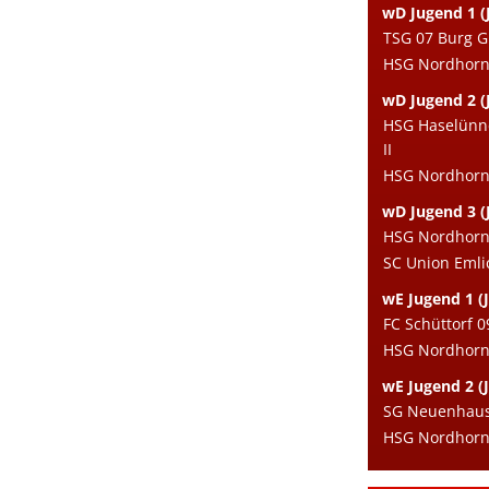
wD Jugend 1 (J
TSG 07 Burg G
HSG Nordhorn 
wD Jugend 2 (J
HSG Haselünn
II
HSG Nordhorn e
wD Jugend 3 (
HSG Nordhorn e
SC Union Eml
wE Jugend 1 (J
FC Schüttorf 0
HSG Nordhorn 
wE Jugend 2 (J
SG Neuenhaus/
HSG Nordhorn e