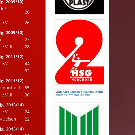
Jg. 2009/10)
de/
26
e.V.
26
Jg. 2009/10)
9
27
.V. II
28
Jg. 2011/12)
e.V.
44
32
Jg. 2011/12)
enhütte II
35
.V. II
30
Jg. 2013/14)
e.V.
24
/Uelsen
22
Jg. 2013/14)