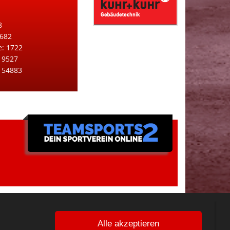
8
 682
e: 1722
 9527
: 54883