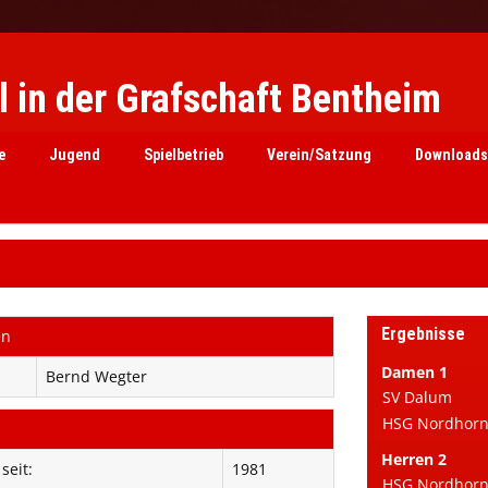
 in der Grafschaft Bentheim
e
Jugend
Spielbetrieb
Verein/Satzung
Downloads
Ergebnisse
en
Damen 1
Bernd Wegter
SV Dalum
HSG Nordhorn 
Herren 2
seit:
1981
HSG Nordhorn e