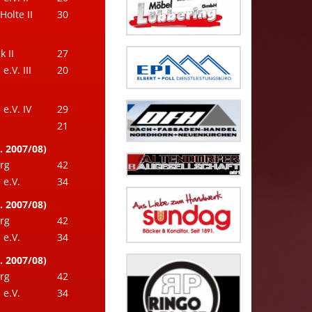
Holte II
30
 II
27
.V. III
20
e.V. IV
29
21
. 2007/08)
rg
42
e.V.
34
. 2007/08)
rg
42
e.V.
34
. 2007/08)
rg
42
e.V.
34