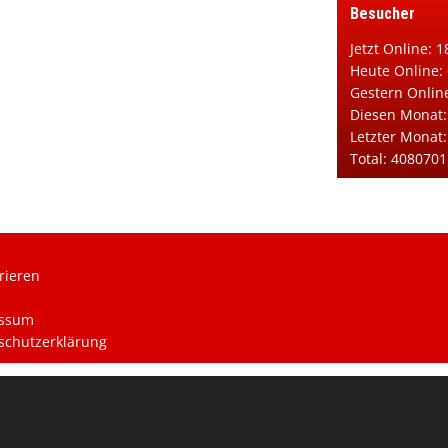
Besucher
Jetzt Online: 1
Heute Online:
Gestern Onlin
Diesen Monat:
Letzter Monat
Total: 4080701
rieren
ssum
schutzerklärung