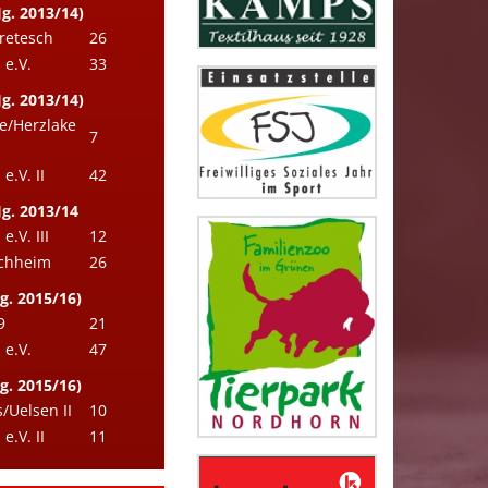
g. 2013/14)
retesch
26
e.V.
33
g. 2013/14)
e/Herzlake
7
.V. II
42
Jg. 2013/14
.V. III
12
ichheim
26
g. 2015/16)
9
21
e.V.
47
g. 2015/16)
Uelsen II
10
.V. II
11