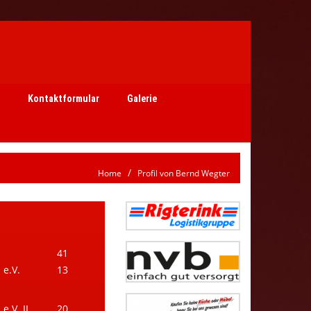
Kontaktformular
Galerie
Home
Profil von Bernd Wegter
41
e.V.
13
.V. II
20