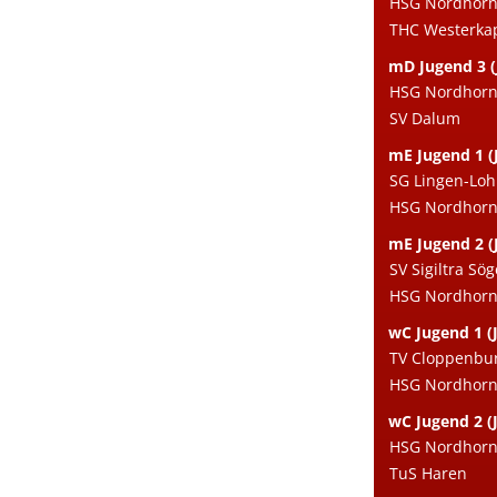
HSG Nordhorn e
THC Westerka
mD Jugend 3 (
HSG Nordhorn e
SV Dalum
mE Jugend 1 (J
SG Lingen-Lo
HSG Nordhorn 
mE Jugend 2 (J
SV Sigiltra Söge
HSG Nordhorn e
wC Jugend 1 (J
TV Cloppenbu
HSG Nordhorn 
wC Jugend 2 (J
HSG Nordhorn e
TuS Haren