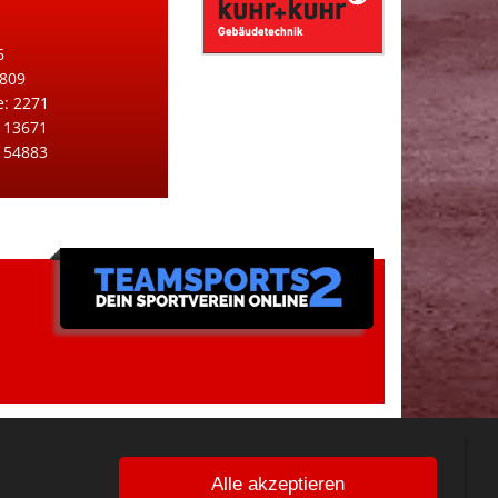
6
 809
e: 2271
 13671
: 54883