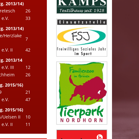
g. 2013/14)
retesch
26
e.V.
33
g. 2013/14)
e/Herzlake
7
.V. II
42
Jg. 2013/14
.V. III
12
ichheim
26
g. 2015/16)
9
21
e.V.
47
g. 2015/16)
Uelsen II
10
.V. II
11