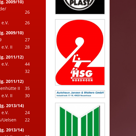
Jg. 2009/10)
de/
26
e.V.
26
Jg. 2009/10)
9
27
.V. II
28
Jg. 2011/12)
e.V.
44
32
Jg. 2011/12)
enhütte II
35
.V. II
30
Jg. 2013/14)
e.V.
24
/Uelsen
22
Jg. 2013/14)