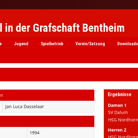
 in der Grafschaft Bentheim
e
Jugend
Spielbetrieb
Verein/Satzung
Downloads
Ergebnisse
en
Damen 1
Jan Luca Dasselaar
SV Dalum
HSG Nordhorn 
Herren 2
1994
HSG Nordhorn e