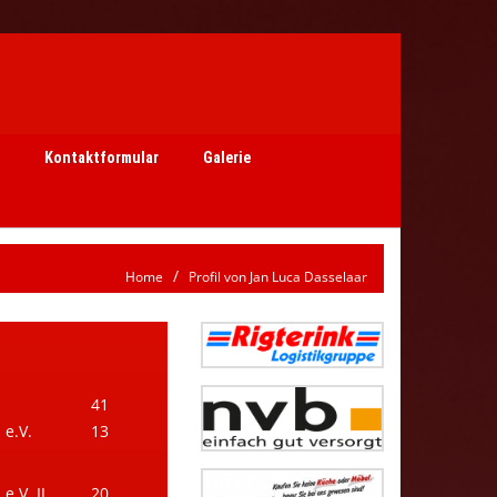
Kontaktformular
Galerie
Home
Profil von Jan Luca Dasselaar
41
e.V.
13
.V. II
20