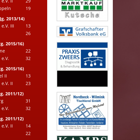
.V. II
29
ppeln
19
Jg. 2013/14)
.V. III
13
26
g. 2015/16)
hne
22
e.V.
32
g. 2015/16)
l II
13
.V. II
23
g. 2011/12)
rg
31
e.V.
32
g. 2011/12)
.V. II
14
22