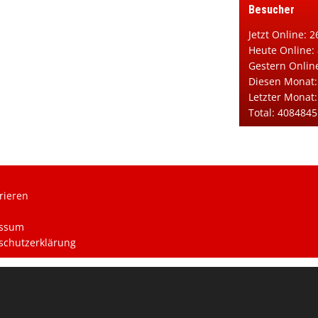
Besucher
Jetzt Online: 2
Heute Online:
Gestern Onlin
Diesen Monat:
Letzter Monat
Total: 4084845
rieren
ssum
schutzerklärung