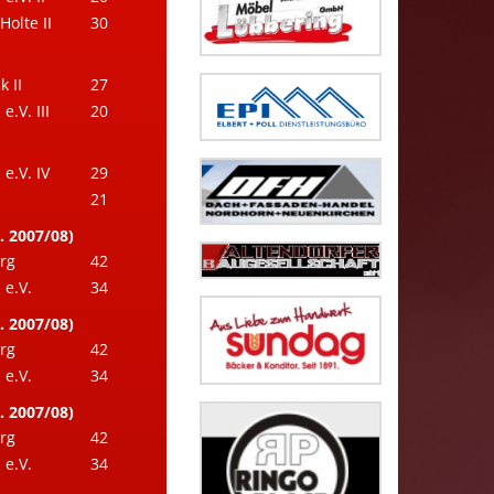
Holte II
30
 II
27
.V. III
20
e.V. IV
29
21
. 2007/08)
rg
42
e.V.
34
. 2007/08)
rg
42
e.V.
34
. 2007/08)
rg
42
e.V.
34