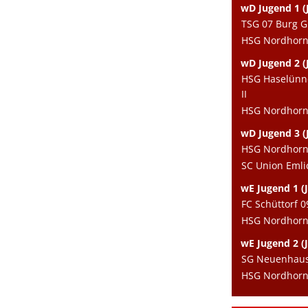
wD Jugend 1 (J
TSG 07 Burg G
HSG Nordhorn 
wD Jugend 2 (J
HSG Haselünn
II
HSG Nordhorn e
wD Jugend 3 (
HSG Nordhorn e
SC Union Eml
wE Jugend 1 (J
FC Schüttorf 0
HSG Nordhorn 
wE Jugend 2 (J
SG Neuenhaus/
HSG Nordhorn e