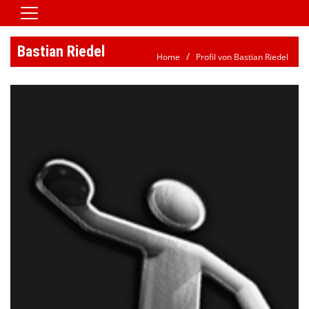
Home
Bastian Riedel
Home
Profil von Bastian Riedel
Vereinsnews
Aktive
Jugend
Spielbetrieb
Verein/Satzung
Downloads
Kontaktformular
Galerie
HSG Jobbörse