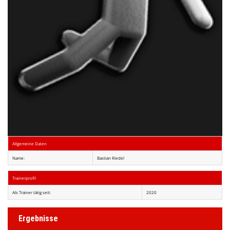
Allgemeine Daten
Name:
Bastian Riedel
Trainerprofil
Als Trainer tätig seit:
2020
Ergebnisse