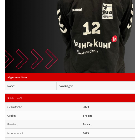
Allgemeine Daten
Name:
Sam Rutgers
Spielerprofil
Geburtsjahr:
2023
Größe:
175 cm
Position:
Torwart
Im Verein seit:
2023