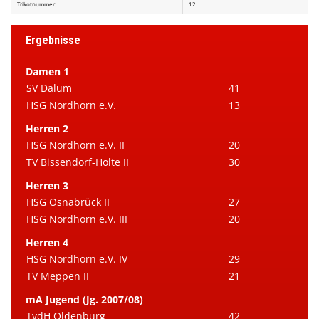
Trikotnummer:
12
Ergebnisse
Damen 1
SV Dalum
41
HSG Nordhorn e.V.
13
Herren 2
HSG Nordhorn e.V. II
20
TV Bissendorf-Holte II
30
Herren 3
HSG Osnabrück II
27
HSG Nordhorn e.V. III
20
Herren 4
HSG Nordhorn e.V. IV
29
TV Meppen II
21
mA Jugend (Jg. 2007/08)
TvdH Oldenburg
42