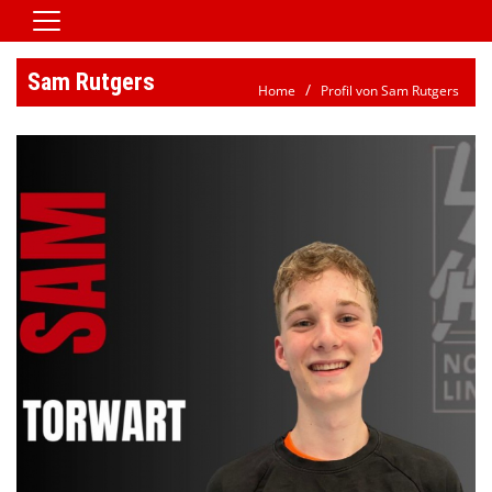
Home
Sam Rutgers
Home
Profil von Sam Rutgers
Vereinsnews
Aktive
Jugend
Spielbetrieb
Verein/Satzung
Downloads
Kontaktformular
Galerie
HSG Jobbörse