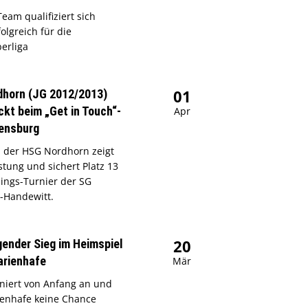
eam qualifiziert sich
olgreich für die
erliga
01
horn (JG 2012/2013)
ckt beim „Get in Touch“-
Apr
lensburg
 der HSG Nordhorn zeigt
stung und sichert Platz 13
lings-Turnier der SG
-Handewitt.
20
ender Sieg im Heimspiel
arienhafe
Mär
niert von Anfang an und
ienhafe keine Chance