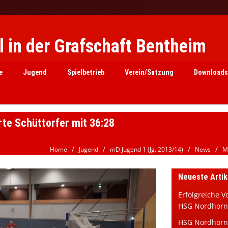
 in der Grafschaft Bentheim
e
Jugend
Spielbetrieb
Verein/Satzung
Downloads
rte Schüttorfer mit 36:28
Home
Jugend
mD Jugend 1 (Jg. 2013/14)
News
M
Neueste Artik
Erfolgreiche V
HSG Nordhor
HSG Nordhorn 