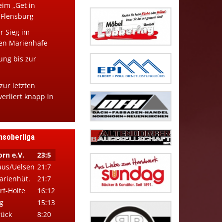
eim „Get in
 Flensburg
 Sieg im
en Marienhafe
ng bis zur
zur letzten
erliert knapp in
nsoberliga
rn e.V.
23:5
aus/Uelsen
21:7
arienhüt.
21:7
rf-Holte
16:12
g
15:13
rück
8:20