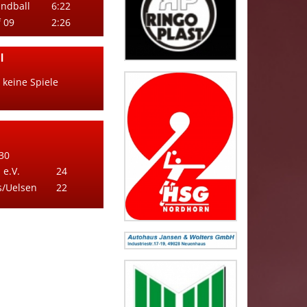
andball
6:22
f 09
2:26
l
 keine Spiele
30
e.V.
24
/Uelsen
22