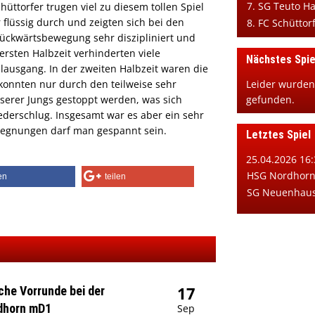
7. SG Teuto H
hüttorfer trugen viel zu diesem tollen Spiel
r flüssig durch und zeigten sich bei den
8. FC Schüttor
ckwärtsbewegung sehr diszipliniert und
ersten Halbzeit verhinderten viele
Nächstes Spie
lausgang. In der zweiten Halbzeit waren die
Leider wurden
 konnten nur durch den teilweise sehr
gefunden.
erer Jungs gestoppt werden, was sich
niederschlug. Insgesamt war es aber ein sehr
Begegnungen darf man gespannt sein.
Letztes Spiel
25.04.2026 16:
HSG Nordhorn 
len
teilen
SG Neuenhaus
17
iche Vorrunde bei der
dhorn mD1
Sep