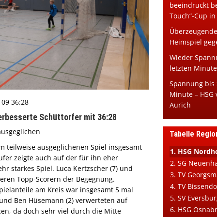
beeindruckt b
Touch“-Cup in
Überzeugender
Heimspiel geg
Wieder Spannu
letzten Minute
Spannung bis 
Minute – HSG v
 09 36:28
Aurich
erbesserte Schüttorfer mit 36:28
ausgeglichen
Tabelle Regio
em teilweise ausgeglichenen Spiel insgesamt
1. HSG Nordho
ufer zeigte auch auf der für ihn eher
2. SG Neuenh
r starkes Spiel. Luca Kertzscher (7) und
3. TV Georgsm
iteren Topp-Scorern der Begegnung.
4. TV Bissendo
pielanteile am Kreis war insgesamt 5 mal
5. SV Eversbur
) und Ben Hüsemann (2) verwerteten auf
6. HSG Osnab
n, da doch sehr viel durch die Mitte