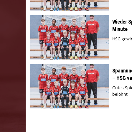
Wieder S
Minute
HSG gewi
Spannung
– HSG ver
Gutes Spi
belohnt