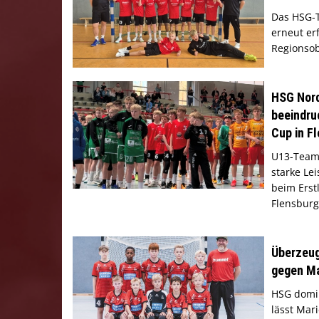
Das HSG-T
erneut erf
Regionsob
HSG Nord
beeindru
Cup in F
U13-Team
starke Lei
beim Erst
Flensburg
Überzeug
gegen M
HSG domi
lässt Mar