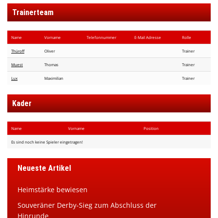
Trainerteam
Name
Vorname
Telefon​nummer
E-Mail Adresse
Rolle
Thüroff
Oliver
Trainer
Muest
Thomas
Trainer
Lux
Maximilian
Trainer
Kader
Name
Vorname
Position
Es sind noch keine Spieler eingetragen!
Neueste Artikel
Heimstärke bewiesen
Souveräner Derby-Sieg zum Abschluss der
Hinrunde