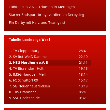
Tüöttencup 2025: Triumph in Mettingen
Starker Endspurt bringt verdienten Derbysieg
Ein Derby mit Herz und Teamgeist
Tabelle Landesliga West
1. TV Cloppenburg
28:4
2. SV Rot-Weiß Damme
22:10
3. HSG Nordhorn e.V. II
21:11
4. TV Bissendorf-Holt.
19:13
5. JMSG Handball Mell.
18:14
6. FC Schüttorf 09
15:17
7. SG Neuenhaus/Uelsen
13:19
8. TuS Bramsche
8:24
9. SSC Dodesheide
0:32