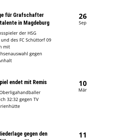
26
ge für Grafschafter
talente in Magdeburg
Sep
sspieler der HSG
und des FC Schüttorf 09
h mit
chsenauswahl gegen
Anhalt
10
piel endet mit Remis
Mär
Oberligahandballer
ich 32:32 gegen TV
rienhütte
11
iederlage gegen den