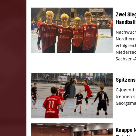
Zwei Sie
Handball
Nachwuch
Nordhorn 
erfolgreic
Niedersa
Sachsen-
Spitzens
C-Jugend 
trennen s
Georgsma
Knappe N