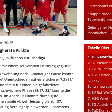
Spitzenspiel e
Knappe Niede
Tabellenführe
Gelungener He
männlichen C
he 30:25
Tabelle Oberl
ngt erste Punkte
1. HSG Nordho
Qualifikation zur Oberliga
2. SG Neuenh
st mit einem souveränen Heimsieg geglückt.
3. JSG Wilhel
ngewöhnung nach 6-monatiger Pause konnte
4. TSG Hatten
e) Unentschieden auf eine sicherer 7:2 (11.)
5. HSG
undstein für einen nie gefährdeten
Schwanewede
 schwächere Phase (18:17, 33.) konnte die
6. SV Rot-We
en. Im Anschluss konnte durch gute
7. HSG Varel
e stabile Abwehrleistung bis zur 37.
8. SG Aurich-
prung herausgespielt werden. Spätestens
9. TuS Komet 