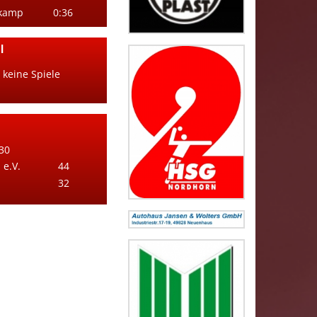
nkamp
0:36
l
 keine Spiele
30
e.V.
44
32