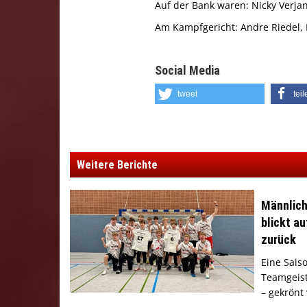
Auf der Bank waren: Nicky Verja
Am Kampfgericht: Andre Riedel,
Social Media
tweet
tei
Weitere Berichte
Männlich
blickt a
zurück
Eine Sais
Teamgeist
– gekrönt