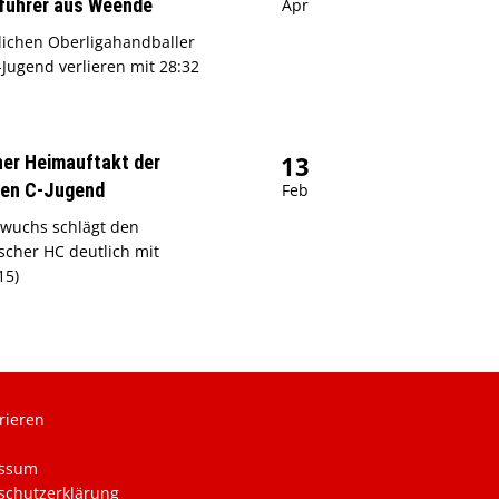
führer aus Weende
Apr
ichen Oberligahandballer
-Jugend verlieren mit 28:32
13
er Heimauftakt der
hen C-Jugend
Feb
wuchs schlägt den
cher HC deutlich mit
15)
rieren
ssum
schutzerklärung