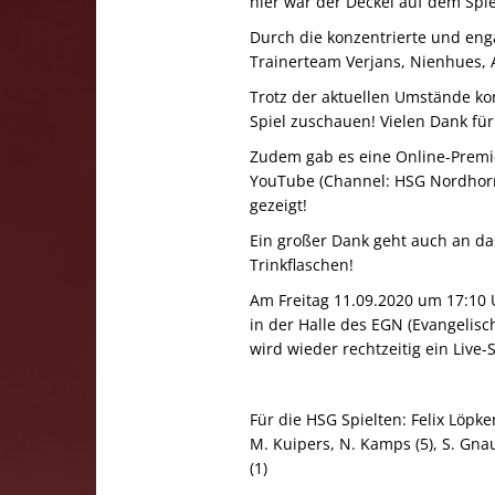
hier war der Deckel auf dem Spie
Durch die konzentrierte und eng
Trainerteam Verjans, Nienhues, Al
Trotz der aktuellen Umstände ko
Spiel zuschauen! Vielen Dank für
Zudem gab es eine Online-Premie
YouTube (Channel: HSG Nordhorn
gezeigt!
Ein großer Dank geht auch an da
Trinkflaschen!
Am Freitag 11.09.2020 um 17:10 U
in der Halle des EGN (Evangelis
wird wieder rechtzeitig ein Live
Für die HSG Spielten: Felix Löpker (
M. Kuipers, N. Kamps (5), S. Gnauc
(1)