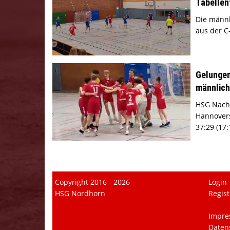
Tabellen
Die männl
aus der C
Gelungen
männlic
HSG Nach
Hannovers
37:29 (17:
Copyright 2016 - 2026
Login
HSG Nordhorn
Regist
Impre
Daten