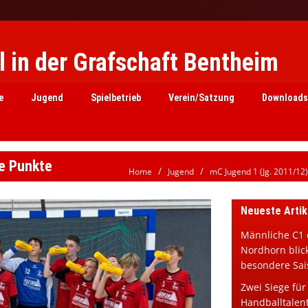
 in der Grafschaft Bentheim
e
Jugend
Spielbetrieb
Verein/Satzung
Downloads
te Punkte
Home
Jugend
mC Jugend 1 (Jg. 2011/12)
Neueste Artik
Männliche C1 
Nordhorn blick
besondere Sai
Zwei Siege für
Handballtalen