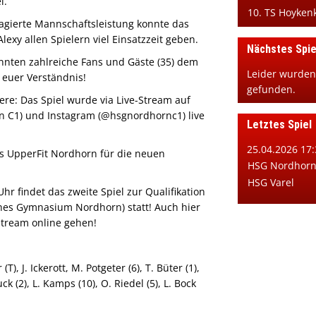
l.
10. TS Hoyke
agierte Mannschaftsleistung konnte das
exy allen Spielern viel Einsatzzeit geben.
Nächstes Spie
nnten zahlreiche Fans und Gäste (35) dem
Leider wurden
 euer Verständnis!
gefunden.
re: Das Spiel wurde via Live-Stream auf
 C1) und Instagram (@hsgnordhornc1) live
Letztes Spiel
25.04.2026 17:
s UpperFit Nordhorn für die neuen
HSG Nordhorn 
HSG Varel
hr findet das zweite Spiel zur Qualifikation
ches Gymnasium Nordhorn) statt! Auch hier
-Stream online gehen!
T), J. Ickerott, M. Potgeter (6), T. Büter (1),
k (2), L. Kamps (10), O. Riedel (5), L. Bock