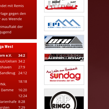
ndet mit Remis
rlage gegen den
r aus Weende
imauftakt der
-Jugend
iga West
rn e.V.
34:2
aus/Uelsen
34:2
mshaven
27:9
-Sandkrug
24:12
18:18
/Nk.
iß Damme
16:20
12:24
Marienhafe
8:28
Arsten
7:29