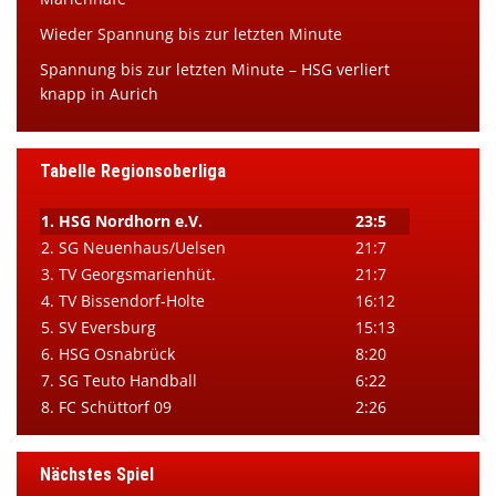
Wieder Spannung bis zur letzten Minute
Spannung bis zur letzten Minute – HSG verliert
knapp in Aurich
Tabelle Regionsoberliga
1. HSG Nordhorn e.V.
23:5
2. SG Neuenhaus/Uelsen
21:7
3. TV Georgsmarienhüt.
21:7
4. TV Bissendorf-Holte
16:12
5. SV Eversburg
15:13
6. HSG Osnabrück
8:20
7. SG Teuto Handball
6:22
8. FC Schüttorf 09
2:26
Nächstes Spiel