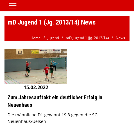
Home
mD Jugend 1 (Jg. 2013/14) News
Vereinsnews
Home
Jugend
mD Jugend 1 (Jg. 2013/14)
News
Aktive
Jugend
Spielbetrieb
Verein/Satzung
Downloads
15.02.2022
Kontaktformular
Zum Jahresauftakt ein deutlicher Erfolg in
Neuenhaus
Galerie
Die männliche D1 gewinnt 19:3 gegen die SG
HSG Jobbörse
Neuenhaus/Uelsen