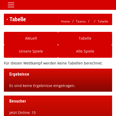
Home
- Tabelle
Home
Teams
Tabelle
Vereinsnews
Aktive
Aktuell
Tabelle
Jugend
Unsere Spiele
Alle Spiele
Spielbetrieb
Für diesen Wettkampf werden keine Tabellen berechnet.
Verein/Satzung
Downloads
Ergebnisse
Kontaktformular
Es sind keine Ergebnisse eingetragen.
Galerie
Besucher
HSG Jobbörse
Jetzt Online: 15