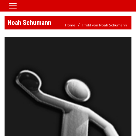
Home
Noah Schumann
Home
Profil von Noah Schumann
Vereinsnews
Aktive
Jugend
Spielbetrieb
Verein/Satzung
Downloads
Kontaktformular
Galerie
HSG Jobbörse