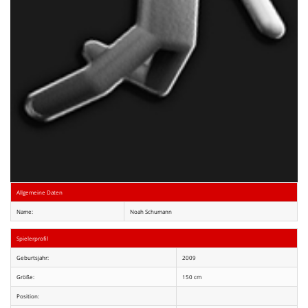
Allgemeine Daten
Name:
Noah Schumann
Spielerprofil
Geburtsjahr:
2009
Größe:
150 cm
Position: