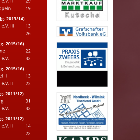
.V. II
29
ppeln
19
Jg. 2013/14)
.V. III
13
26
g. 2015/16)
hne
22
e.V.
32
g. 2015/16)
l II
13
.V. II
23
g. 2011/12)
rg
31
e.V.
32
g. 2011/12)
.V. II
14
22