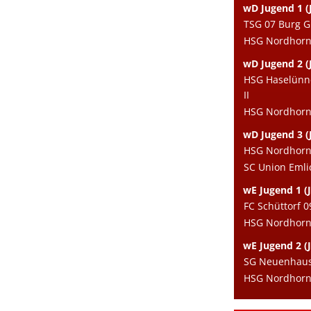
wD Jugend 1 (J
TSG 07 Burg G
HSG Nordhorn 
wD Jugend 2 (J
HSG Haselünn
II
HSG Nordhorn e
wD Jugend 3 (
HSG Nordhorn e
SC Union Eml
wE Jugend 1 (J
FC Schüttorf 0
HSG Nordhorn 
wE Jugend 2 (J
SG Neuenhaus/
HSG Nordhorn e