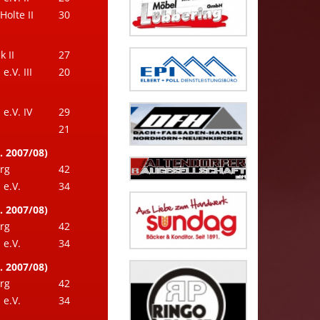
Holte II
30
 II
27
.V. III
20
e.V. IV
29
21
. 2007/08)
rg
42
e.V.
34
. 2007/08)
rg
42
e.V.
34
. 2007/08)
rg
42
e.V.
34