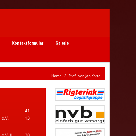
Kontaktformular
Galerie
Home
Profil von Jan Korte
41
e.V.
13
.V. II
20