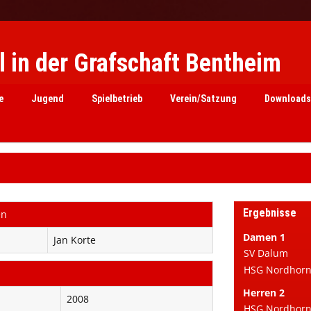
 in der Grafschaft Bentheim
e
Jugend
Spielbetrieb
Verein/Satzung
Downloads
Ergebnisse
en
Damen 1
Jan Korte
SV Dalum
HSG Nordhorn 
Herren 2
2008
HSG Nordhorn e