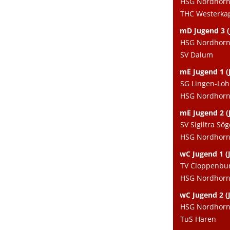
HSG Nordhorn e
THC Westerka
mD Jugend 3 (
HSG Nordhorn e
SV Dalum
mE Jugend 1 (J
SG Lingen-Lo
HSG Nordhorn 
mE Jugend 2 (J
SV Sigiltra Söge
HSG Nordhorn e
wC Jugend 1 (J
TV Cloppenbu
HSG Nordhorn 
wC Jugend 2 (J
HSG Nordhorn e
TuS Haren