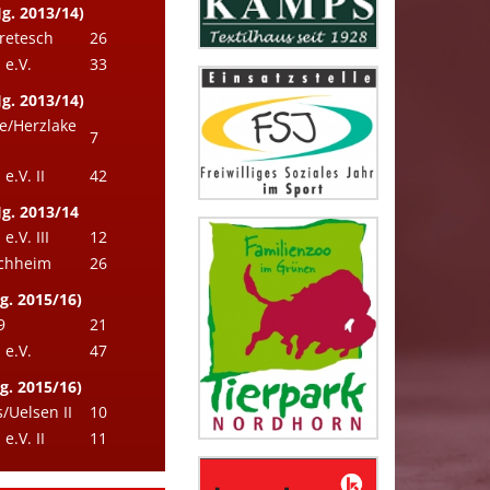
g. 2013/14)
retesch
26
e.V.
33
g. 2013/14)
e/Herzlake
7
.V. II
42
Jg. 2013/14
.V. III
12
ichheim
26
g. 2015/16)
9
21
e.V.
47
g. 2015/16)
Uelsen II
10
.V. II
11