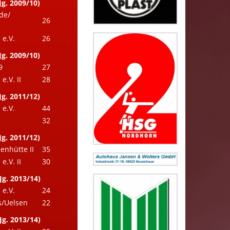
Jg. 2009/10)
de/
26
e.V.
26
Jg. 2009/10)
9
27
.V. II
28
Jg. 2011/12)
e.V.
44
32
Jg. 2011/12)
enhütte II
35
.V. II
30
Jg. 2013/14)
e.V.
24
/Uelsen
22
Jg. 2013/14)