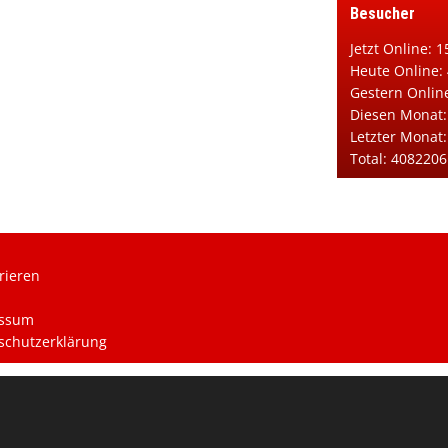
Besucher
Jetzt Online: 1
Heute Online:
Gestern Onlin
Diesen Monat:
Letzter Monat
Total: 4082206
rieren
ssum
schutzerklärung