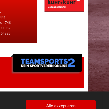
5
 441
e: 1746
 11032
: 54883